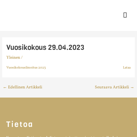
Siirry
Pääv
sisältöön
Vuosikokous 29.04.2023
Yleinen
/
Vuosikokousilmoitus 2023
Lataa
←
Edellinen Artikkeli
Seuraava Artikkeli
→
Tietoa