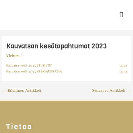
Siirry
Pääv
sisältöön
Kauvatsan kesätapahtumat 2023
Yleinen
/
Kauvatsa-kesä_2023 ETUSIVUT
Lataa
Kauvatsa-kesä_2023 KESKIAUKEAMA
Lataa
←
Edellinen Artikkeli
Seuraava Artikkeli
→
Tietoa